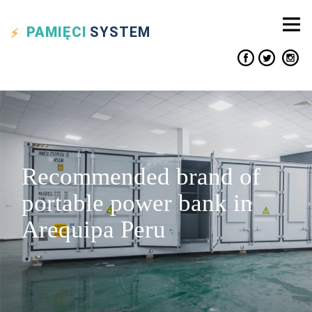
PAMIĘCI
SYSTEM
Recommended brand of
portable power bank in
Arequipa Peru