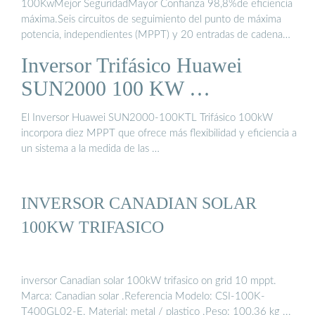
100KwMejor SeguridadMayor Confianza 98,8%de eficiencia
máxima.Seis circuitos de seguimiento del punto de máxima
potencia, independientes (MPPT) y 20 entradas de cadena
fotovoltaica.See more on ematchile
heliplast.clTranslate this
Inversor Trifásico Huawei
result
SUN2000 100 KW …
El Inversor Huawei SUN2000-100KTL Trifásico 100kW
incorpora diez MPPT que ofrece más flexibilidad y eficiencia a
un sistema a la medida de las …
INVERSOR CANADIAN SOLAR
100KW TRIFASICO
inversor Canadian solar 100kW trifasico on grid 10 mppt.
Marca: Canadian solar .Referencia Modelo: CSI-100K-
T400GL02-E. Material: metal / plastico .Peso: 100,36 kg ...