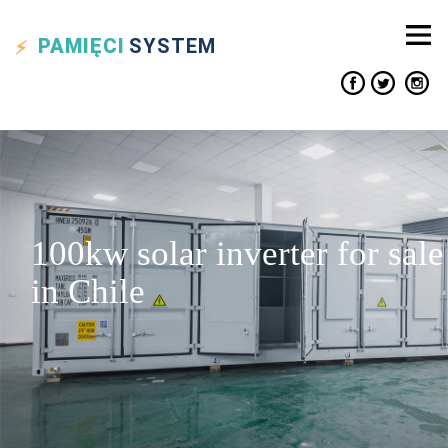
PAMIĘCI
SYSTEM
100kw solar inverter for sale
in Chile